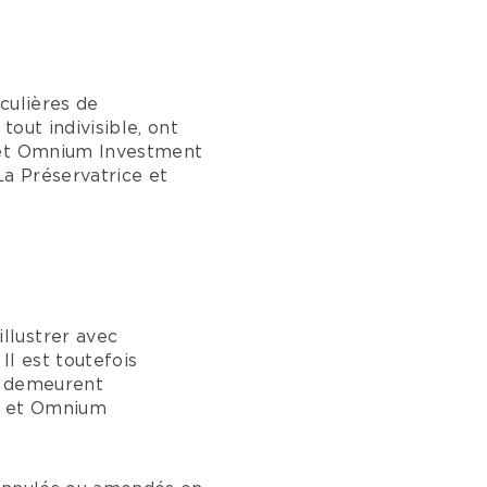
culières de
tout indivisible, ont
e et Omnium Investment
La Préservatrice et
llustrer avec
Il est toutefois
es demeurent
ce et Omnium