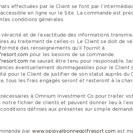
hats effectuées par le Client se font par l’intermédia
 accessible en ligne sur le Site. La commande est pr
ntes conditions générales.
a véracité et de l’exactitude des informations transmis
s au traitement de celles-ci. Le Client se doit de véri
onformité des renseignements qu’il fournit à
fresort.com
pour les besoins de sa commande.
fresort.com
ne saurait être tenu pour responsable, tan
uences éventuellement dommageables pour le Client 
ité pour le Client de justifier de son statut auprès du 
e, tous les frais engagés seront et resteront à la char
 nécessaires à Omnium Investment Co pour traiter vo
 notre fichier de clients et peuvent donner lieu à l’ex
ux conditions définies aux présentes sur simple dema
commande par
www.opiovalbonnegolfresort.com
est mat