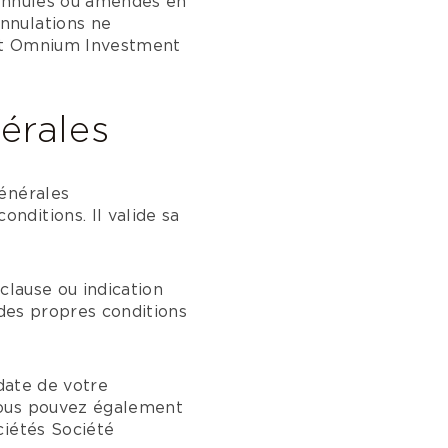
 annulés ou amendés en
nnulations ne
 et Omnium Investment
érales
Générales
ditions. Il valide sa
clause ou indication
 des propres conditions
 date de votre
Vous pouvez également
ciétés Société