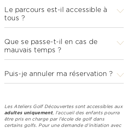
Le parcours est-il accessible à
Les Ateliers Golf Découverte se
déroulent en
petits groupes de 8
tous ?
personnes maximum
pour garantir une
expérience conviviale, personnalisée et
encadrée avec attention par un
enseignant diplômé.
Que se passe-t-il en cas de
Oui, la balade en voiturette est
accessible
à tous
et ne demande pas d’effort
mauvais temps ?
physique particulier.
Puis-je annuler ma réservation ?
En cas de pluie, l’événement pourra être
reporté ou annulé. Vous serez informé(e)
à l’avance par email.
Oui, vous pouvez annuler votre
réservation
jusqu’à 48 heures avant la
Les Ateliers Golf Découvertes sont accessibles aux
date
de votre Atelier Golf Découverte.
adultes uniquement
, l’accueil des enfants pourra
Dans ce cas, vous serez remboursé(e)
être pris en charge par l’école de golf dans
intégralement. Passé ce délai, l’annulation
certains golfs. Pour une demande d’initiation avec